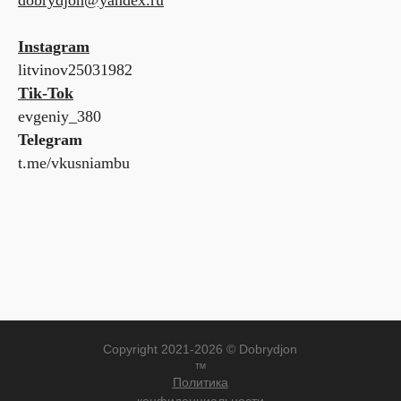
dobrydjon@yandex.ru
Instagram
litvinov25031982
Tik-Tok
evgeniy_380
Telegram
t.me/vkusniambu
Copyright 2021-2026 © Dobrydjon
™
Политика