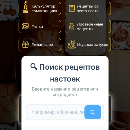
Калькулятор
Рецепты со
самогонщика
всего света
Проверенные
Фотки
рецепты
Вкусные закуски
Розыгрыши
🔍 Поиск рецептов
настоек
Введите название рецепта или
ингредиент
ЧРЕЗМЕРНОЕ УПОТРЕБЛЕНИЕ АЛКОГОЛЯ
ВРЕДИТ ВАШЕМУ ЗДОРОВЬЮ
Сайт не предназначен для
просмотра лицам младше18
лет